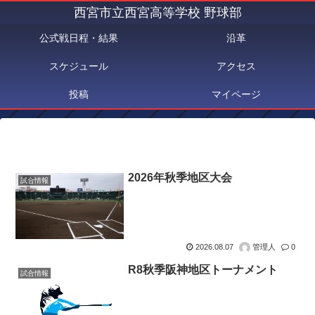
西宮市立西宮高等学校 野球部
公式戦日程・結果
沿革
スケジュール
アクセス
投稿
マイページ
2026年秋季地区大会
試合情報
2026.08.07
管理人
0
R8秋季阪神地区トーナメント
試合情報