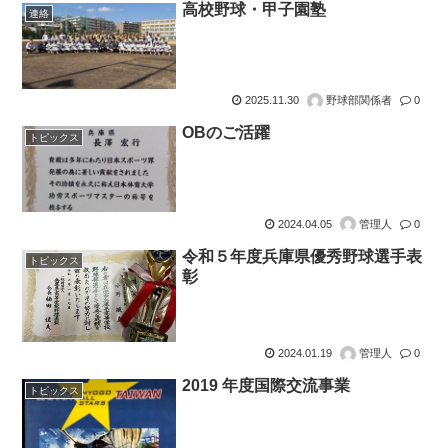
高校野球・甲子園塾
連絡
2025.11.30
野球部関係者
0
OBのご活躍
トピックス
2024.04.05
管理人
0
令和５年度兵庫県優秀野球選手表
トピックス
彰
2024.01.19
管理人
0
2019 年度国際交流事業
トピックス